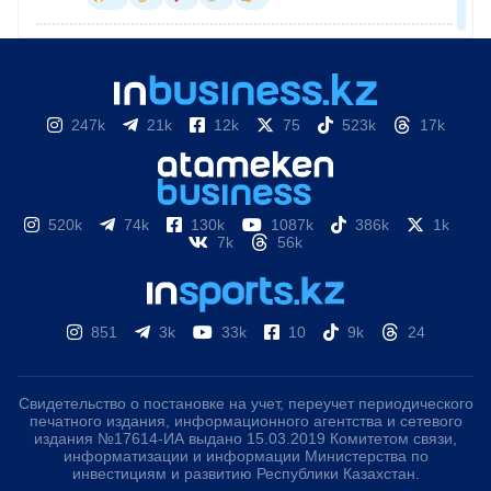
247k
21k
12k
75
523k
17k
520k
74k
130k
1087k
386k
1k
7k
56k
851
3k
33k
10
9k
24
Свидетельство о постановке на учет, переучет периодического
печатного издания, информационного агентства и сетевого
издания №17614-ИА выдано 15.03.2019 Комитетом связи,
информатизации и информации Министерства по
инвестициям и развитию Республики Казахстан.