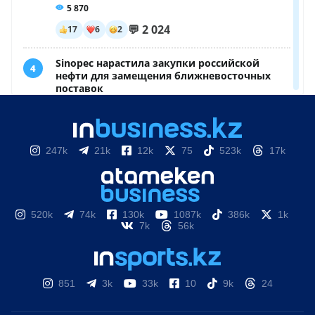
247k
21k
12k
75
523k
17k
520k
74k
130k
1087k
386k
1k
7k
56k
851
3k
33k
10
9k
24