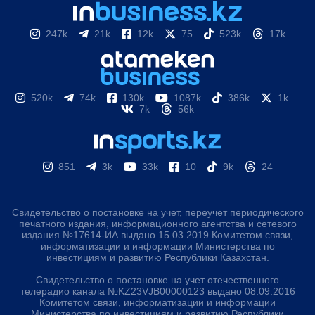
247k
21k
12k
75
523k
17k
520k
74k
130k
1087k
386k
1k
7k
56k
851
3k
33k
10
9k
24
Свидетельство о постановке на учет, переучет периодического
печатного издания, информационного агентства и сетевого
издания №17614-ИА выдано 15.03.2019 Комитетом связи,
информатизации и информации Министерства по
инвестициям и развитию Республики Казахстан.
Свидетельство о постановке на учет отечественного
телерадио канала №KZ23VJB00000123 выдано 08.09.2016
Комитетом связи, информатизации и информации
Министерства по инвестициям и развитию Республики