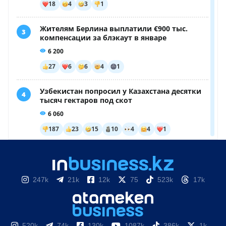
247k
21k
12k
75
523k
17k
520k
74k
130k
1087k
386k
1k