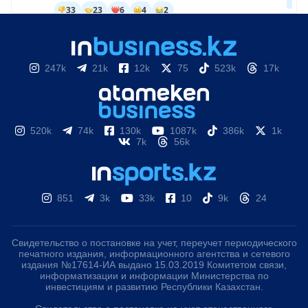
247k
21k
12k
75
523k
17k
520k
74k
130k
1087k
386k
1k
7k
56k
851
3k
33k
10
9k
24
Свидетельство о постановке на учет, переучет периодического
печатного издания, информационного агентства и сетевого
издания №17614-ИА выдано 15.03.2019 Комитетом связи,
информатизации и информации Министерства по
инвестициям и развитию Республики Казахстан.