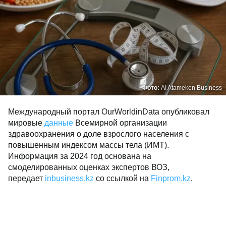
Фото:
AI Atameken Business
Международный портал OurWorldinData опубликовал
мировые
данные
Всемирной организации
здравоохранения о доле взрослого населения с
повышенным индексом массы тела (ИМТ).
Информация за 2024 год основана на
смоделированных оценках экспертов ВОЗ,
передает
inbusiness.kz
со ссылкой на
Finprom.kz
.