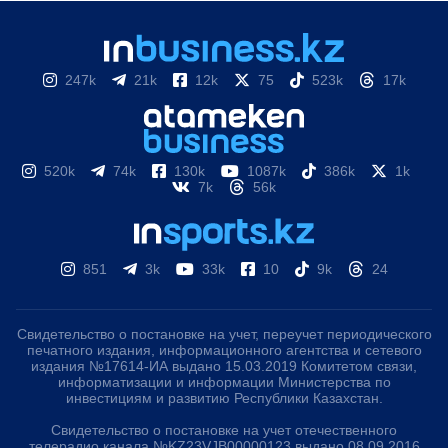
247k
21k
12k
75
523k
17k
520k
74k
130k
1087k
386k
1k
7k
56k
851
3k
33k
10
9k
24
Свидетельство о постановке на учет, переучет периодического
печатного издания, информационного агентства и сетевого
издания №17614-ИА выдано 15.03.2019 Комитетом связи,
информатизации и информации Министерства по
инвестициям и развитию Республики Казахстан.
Свидетельство о постановке на учет отечественного
телерадио канала №KZ23VJB00000123 выдано 08.09.2016