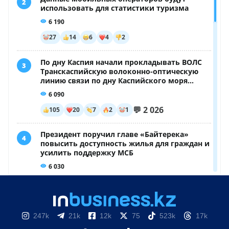
247k
21k
12k
75
523k
17k