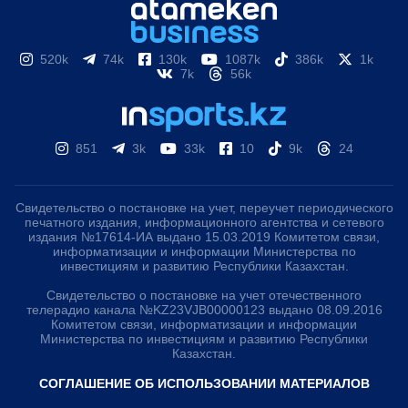
520k
74k
130k
1087k
386k
1k
7k
56k
851
3k
33k
10
9k
24
Свидетельство о постановке на учет, переучет периодического
печатного издания, информационного агентства и сетевого
издания №17614-ИА выдано 15.03.2019 Комитетом связи,
информатизации и информации Министерства по
инвестициям и развитию Республики Казахстан.
Свидетельство о постановке на учет отечественного
телерадио канала №KZ23VJB00000123 выдано 08.09.2016
Комитетом связи, информатизации и информации
Министерства по инвестициям и развитию Республики
Казахстан.
СОГЛАШЕНИЕ ОБ ИСПОЛЬЗОВАНИИ МАТЕРИАЛОВ