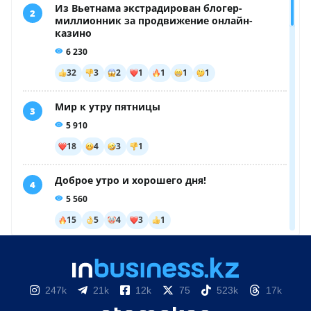
247k
21k
12k
75
523k
17k