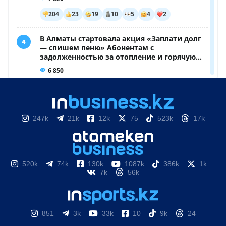
247k
21k
12k
75
523k
17k
520k
74k
130k
1087k
386k
1k
7k
56k
851
3k
33k
10
9k
24