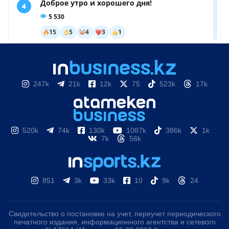
247k
21k
12k
75
523k
17k
520k
74k
130k
1087k
386k
1k
7k
56k
851
3k
33k
10
9k
24
Свидетельство о постановке на учет, переучет периодического
печатного издания, информационного агентства и сетевого