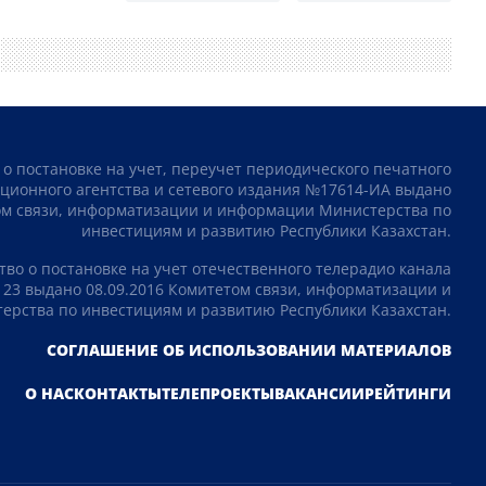
 о постановке на учет, переучет периодического печатного
ционного агентства и сетевого издания №17614-ИА выдано
том связи, информатизации и информации Министерства по
инвестициям и развитию Республики Казахстан.
тво о постановке на учет отечественного телерадио канала
23 выдано 08.09.2016 Комитетом связи, информатизации и
рства по инвестициям и развитию Республики Казахстан.
СОГЛАШЕНИЕ ОБ ИСПОЛЬЗОВАНИИ МАТЕРИАЛОВ
О НАС
КОНТАКТЫ
ТЕЛЕПРОЕКТЫ
ВАКАНСИИ
РЕЙТИНГИ