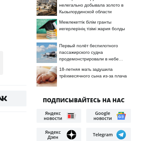
нелегально добывала золото в
Кызылординской области
Мемлекеттік білім гранты
иегерлерінің тізімі жария болды
Первый полёт беспилотного
пассажирского судна
продемонстрировали в небе
Астаны
18-летняя мать задушила
трёхмесячного сына из-за плача
ПОДПИСЫВАЙТЕСЬ НА НАС
Яндекс
Google
новости
новости
Яндекс
Telegram
Дзен