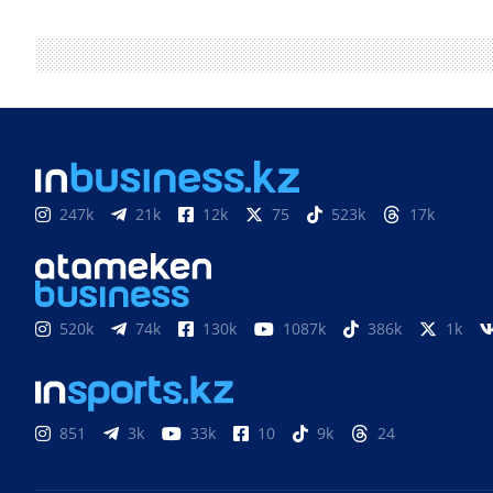
247k
21k
12k
75
523k
17k
520k
74k
130k
1087k
386k
1k
851
3k
33k
10
9k
24