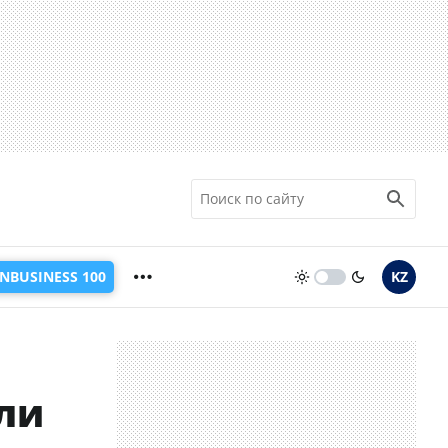
INBUSINESS 100
KZ
ли