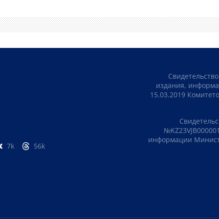
Свидетельство
издания, информа
15.03.2019 Комите
Свидетельс
№KZ23VJB000001
информации Министе
7k
56k