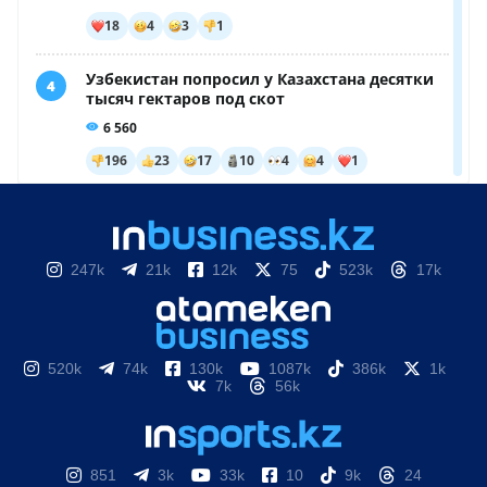
247k
21k
12k
75
523k
17k
520k
74k
130k
1087k
386k
1k
7k
56k
851
3k
33k
10
9k
24