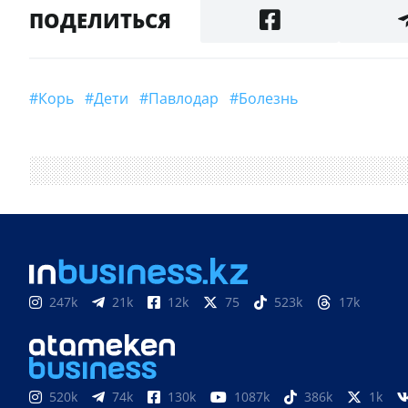
ПОДЕЛИТЬСЯ
#Корь
#дети
#Павлодар
#болезнь
247k
21k
12k
75
523k
17k
520k
74k
130k
1087k
386k
1k