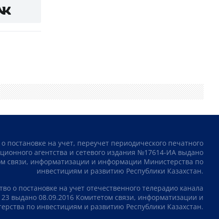
 о постановке на учет, переучет периодического печатного
ционного агентства и сетевого издания №17614-ИА выдано
том связи, информатизации и информации Министерства по
инвестициям и развитию Республики Казахстан.
тво о постановке на учет отечественного телерадио канала
23 выдано 08.09.2016 Комитетом связи, информатизации и
рства по инвестициям и развитию Республики Казахстан.