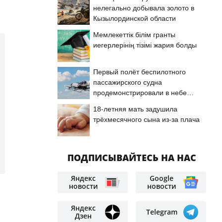
нелегально добывала золото в
Кызылординской области
Мемлекеттік білім гранты
иегерлерінің тізімі жария болды
Первый полёт беспилотного
пассажирского судна
продемонстрировали в небе
Астаны
18-летняя мать задушила
трёхмесячного сына из-за плача
ПОДПИСЫВАЙТЕСЬ НА НАС
Яндекс
Google
новости
новости
Яндекс
Telegram
Дзен