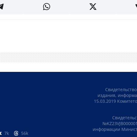
Свидетельство
издания, информа
15.03.2019 Комите
Свидетельс
№KZ23VJB000001
информации Министе
7k
56k