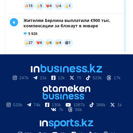
247k
21k
12k
75
523k
17k
520k
74k
130k
1087k
386k
1k
7k
56k