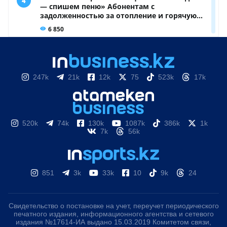
247k
21k
12k
75
523k
17k
520k
74k
130k
1087k
386k
1k
7k
56k
851
3k
33k
10
9k
24
Свидетельство о постановке на учет, переучет периодического
печатного издания, информационного агентства и сетевого
издания №17614-ИА выдано 15.03.2019 Комитетом связи,