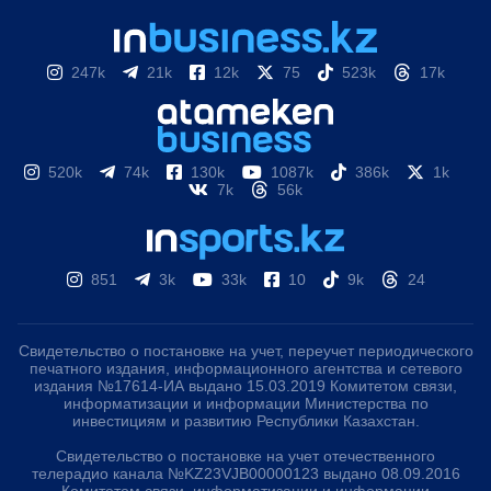
247k
21k
12k
75
523k
17k
520k
74k
130k
1087k
386k
1k
7k
56k
851
3k
33k
10
9k
24
Свидетельство о постановке на учет, переучет периодического
печатного издания, информационного агентства и сетевого
издания №17614-ИА выдано 15.03.2019 Комитетом связи,
информатизации и информации Министерства по
инвестициям и развитию Республики Казахстан.
Свидетельство о постановке на учет отечественного
телерадио канала №KZ23VJB00000123 выдано 08.09.2016