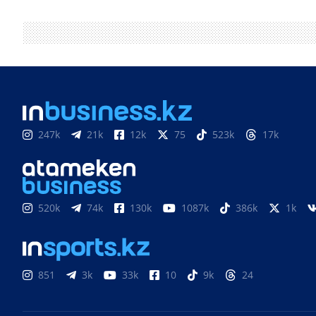
247k
21k
12k
75
523k
17k
520k
74k
130k
1087k
386k
1k
851
3k
33k
10
9k
24