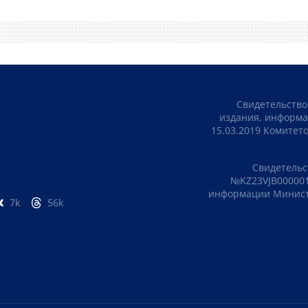
Свидетельство
издания, информа
15.03.2019 Комите
Свидетельс
№KZ23VJB000001
информации Министе
7k
56k