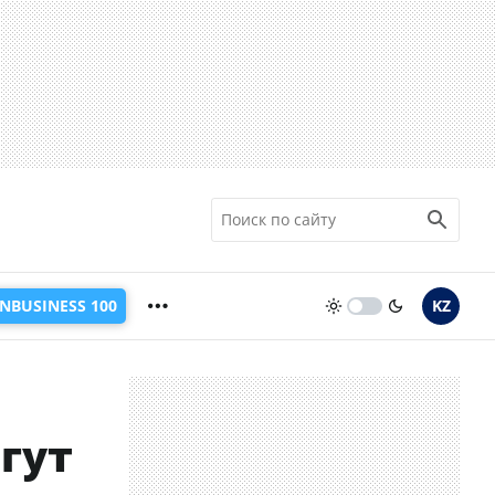
INBUSINESS 100
KZ
гут