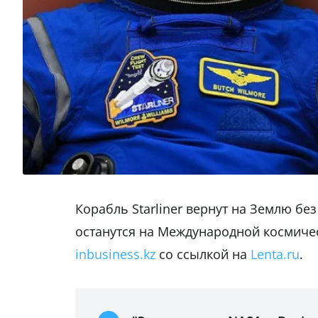
Корабль Starliner вернут на Землю бе
останутся на Международной космичес
inbusiness.kz
со ссылкой на
Lenta.ru
.