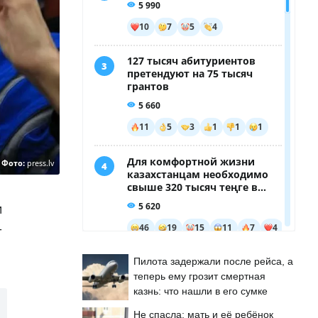
Фото:
press.lv
и
т
Пилота задержали после рейса, а
теперь ему грозит смертная
казнь: что нашли в его сумке
Не спасла: мать и её ребёнок