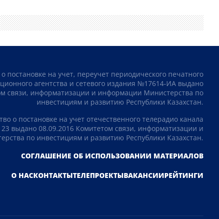
 о постановке на учет, переучет периодического печатного
ционного агентства и сетевого издания №17614-ИА выдано
том связи, информатизации и информации Министерства по
инвестициям и развитию Республики Казахстан.
тво о постановке на учет отечественного телерадио канала
23 выдано 08.09.2016 Комитетом связи, информатизации и
рства по инвестициям и развитию Республики Казахстан.
СОГЛАШЕНИЕ ОБ ИСПОЛЬЗОВАНИИ МАТЕРИАЛОВ
О НАС
КОНТАКТЫ
ТЕЛЕПРОЕКТЫ
ВАКАНСИИ
РЕЙТИНГИ