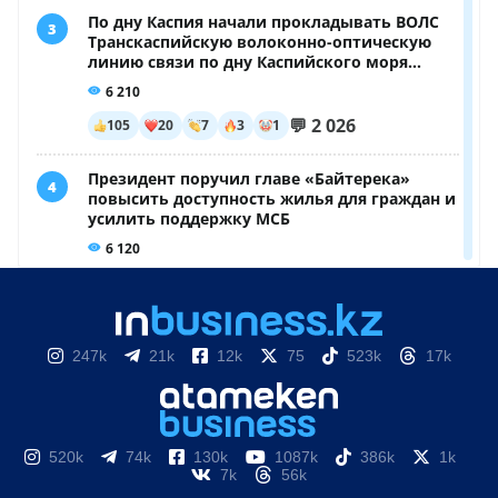
247k
21k
12k
75
523k
17k
520k
74k
130k
1087k
386k
1k
7k
56k