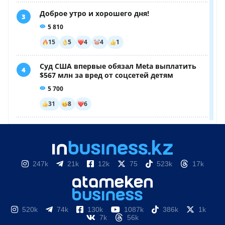
247k
21k
12k
75
523k
17k
520k
74k
130k
1087k
386k
1k
7k
56k