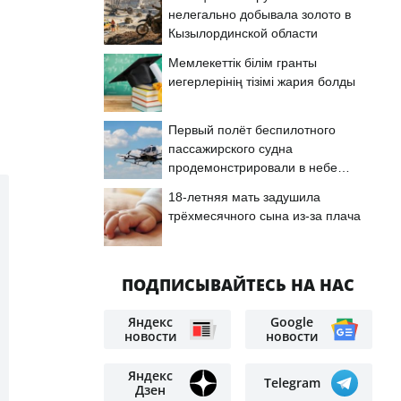
нелегально добывала золото в
Кызылординской области
Мемлекеттік білім гранты
иегерлерінің тізімі жария болды
Первый полёт беспилотного
пассажирского судна
продемонстрировали в небе
Астаны
18-летняя мать задушила
трёхмесячного сына из-за плача
ПОДПИСЫВАЙТЕСЬ НА НАС
Яндекс
Google
новости
новости
Яндекс
Telegram
Дзен