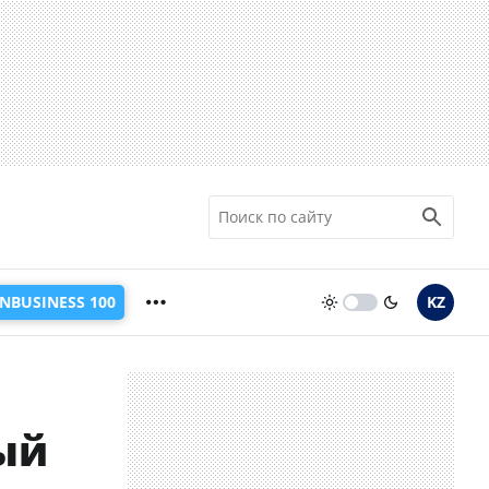
INBUSINESS 100
KZ
ый