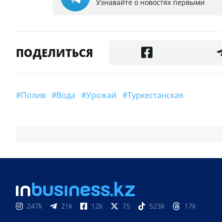
Узнавайте о новостях первыми
ПОДЕЛИТЬСЯ
#Полив
#вода
#урожай
#Туркестанская
247k
21k
12k
75
523k
17k