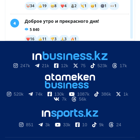
247k
21k
12k
75
523k
17k
520k
74k
130k
1087k
386k
1k
7k
56k
851
3k
33k
10
9k
24