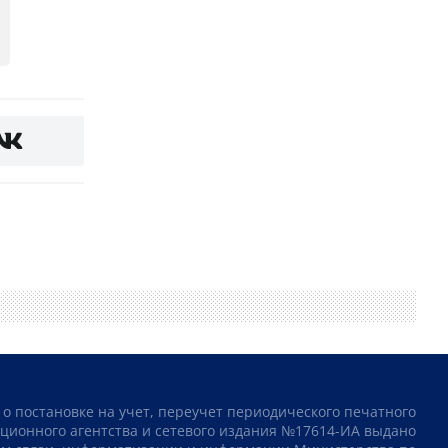
 о постановке на учет, переучет периодического печатного
ционного агентства и сетевого издания №17614-ИА выдано