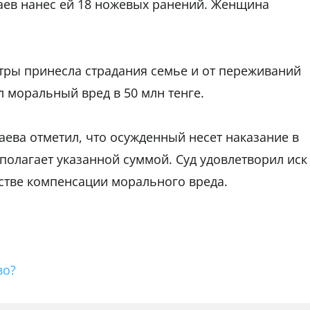
аев нанес ей 18 ножевых ранений. Женщина
стры принесла страдания семье и от переживаний
л моральный вред в 50 млн тенге.
аева отметил, что осужденный несет наказание в
полагает указанной суммой. Суд удовлетворил иск
естве компенсации морального вреда.
во?