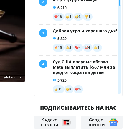
ney/Inbusiness
Казахстанцев задержали в
Таиланде по подозрению в краже
марихуаны
Мотоциклы и оружие: ОПГ