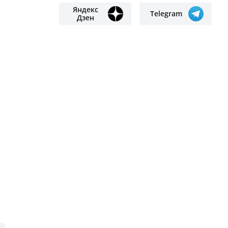
нелегально добывала золото в
Кызылординской области
Мемлекеттік білім гранты
иегерлерінің тізімі жария болды
Первый полёт беспилотного
пассажирского судна
продемонстрировали в небе
Астаны
18-летняя мать задушила
трёхмесячного сына из-за плача
ПОДПИСЫВАЙТЕСЬ НА НАС
Яндекс
Google
новости
новости
Яндекс
Telegram
Дзен