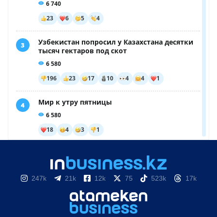
247k
21k
12k
75
523k
17k