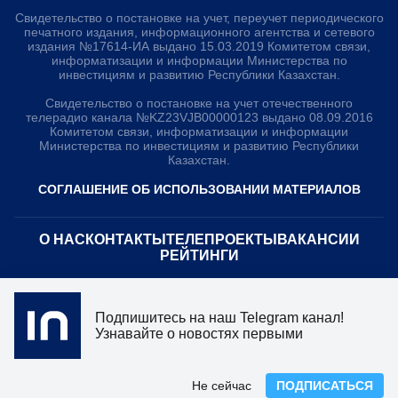
Свидетельство о постановке на учет, переучет периодического
печатного издания, информационного агентства и сетевого
издания №17614-ИА выдано 15.03.2019 Комитетом связи,
информатизации и информации Министерства по
инвестициям и развитию Республики Казахстан.
Свидетельство о постановке на учет отечественного
телерадио канала №KZ23VJB00000123 выдано 08.09.2016
Комитетом связи, информатизации и информации
Министерства по инвестициям и развитию Республики
Казахстан.
СОГЛАШЕНИЕ ОБ ИСПОЛЬЗОВАНИИ МАТЕРИАЛОВ
О НАС
КОНТАКТЫ
ТЕЛЕПРОЕКТЫ
ВАКАНСИИ
РЕЙТИНГИ
Медиахолдинг «Atameken Business»
Подпишитесь на наш Telegram канал!
ПОЛИТИКА КОНФИДЕНЦИАЛЬНОСТИ
Узнавайте о новостях первыми
Не сейчас
ПОДПИСАТЬСЯ