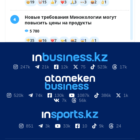
247k
21k
12k
75
523k
17k
520k
74k
130k
1087k
386k
1k
7k
56k
851
3k
33k
10
9k
24