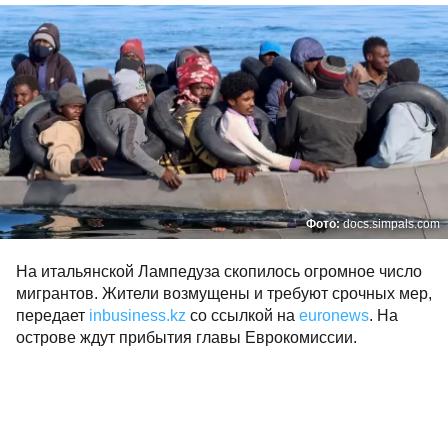
Фото:
docs.simpals.com
На итальянской Лампедуза скопилось огромное число
мигрантов. Жители возмущены и требуют срочных мер,
передает
inbusiness.kz
со ссылкой на
euronews
. На
острове ждут прибытия главы Еврокомиссии.