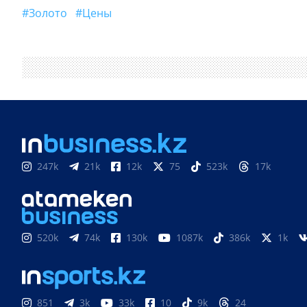
#Золото
#цены
247k
21k
12k
75
523k
17k
520k
74k
130k
1087k
386k
1k
851
3k
33k
10
9k
24