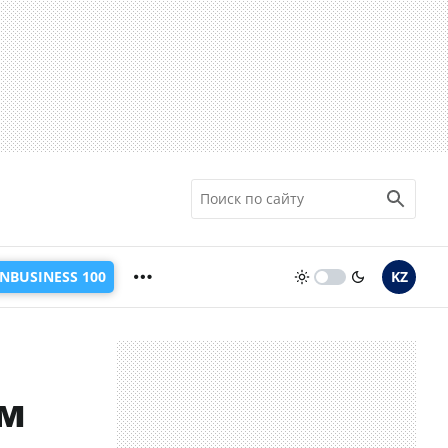
INBUSINESS 100
KZ
ем