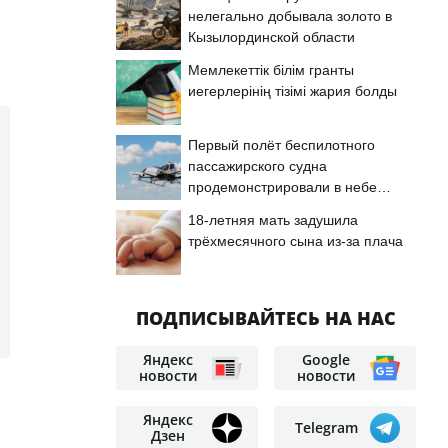
нелегально добывала золото в
Кызылординской области
Мемлекеттік білім гранты
иегерлерінің тізімі жария болды
Первый полёт беспилотного
пассажирского судна
продемонстрировали в небе
Астаны
18-летняя мать задушила
трёхмесячного сына из-за плача
ПОДПИСЫВАЙТЕСЬ НА НАС
Яндекс
Google
новости
новости
Яндекс
Telegram
Дзен