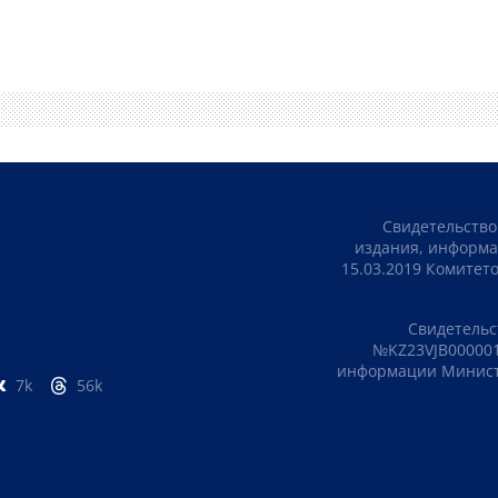
Свидетельство
издания, информа
15.03.2019 Комите
Свидетельс
№KZ23VJB000001
информации Министе
7k
56k