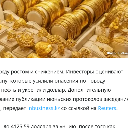
Фото:
AI Ata
между ростом и снижением. Инвесторы оценивают
ну, которые усилили опасения по поводу
 нефть и укрепили доллар. Дополнительную
дание публикации июньских протоколов заседани
, передает
inbusiness.kz
со ссылкой на
Reuters
.
 до 4125,59 доллара за унцию, после того как