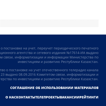
 о постановке на учет, переучет периодического печатного
ционного агентства и сетевого издания №17614-ИА выдано
том связи, информатизации и информации Министерства по
инвестициям и развитию Республики Казахстан.
тво о постановке на учет отечественного телерадио канала
23 выдано 08.09.2016 Комитетом связи, информатизации и
рства по инвестициям и развитию Республики Казахстан.
СОГЛАШЕНИЕ ОБ ИСПОЛЬЗОВАНИИ МАТЕРИАЛОВ
О НАС
КОНТАКТЫ
ТЕЛЕПРОЕКТЫ
ВАКАНСИИ
РЕЙТИНГИ