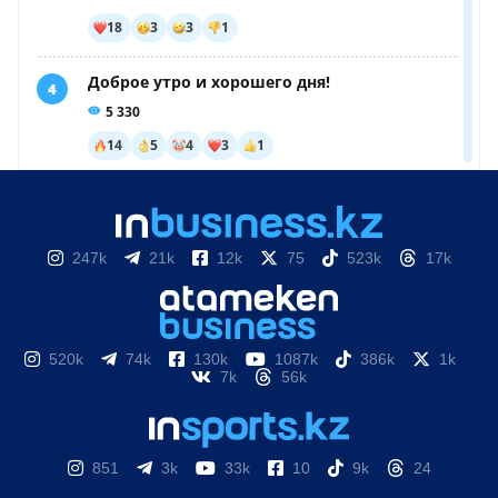
247k
21k
12k
75
523k
17k
520k
74k
130k
1087k
386k
1k
7k
56k
851
3k
33k
10
9k
24