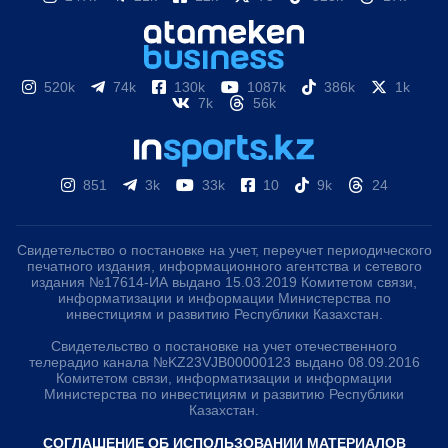
520k
74k
130k
1087k
386k
1k
7k
56k
851
3k
33k
10
9k
24
Свидетельство о постановке на учет, переучет периодического
печатного издания, информационного агентства и сетевого
издания №17614-ИА выдано 15.03.2019 Комитетом связи,
информатизации и информации Министерства по
инвестициям и развитию Республики Казахстан.
Свидетельство о постановке на учет отечественного
телерадио канала №KZ23VJB00000123 выдано 08.09.2016
Комитетом связи, информатизации и информации
Министерства по инвестициям и развитию Республики
Казахстан.
СОГЛАШЕНИЕ ОБ ИСПОЛЬЗОВАНИИ МАТЕРИАЛОВ