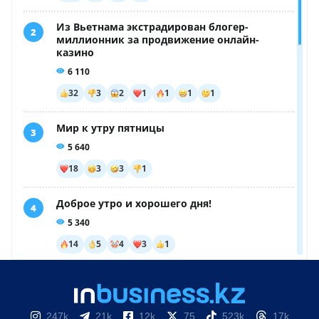
247k
21k
12k
75
523k
17k