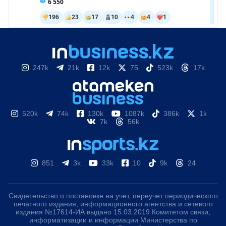
247k
21k
12k
75
523k
17k
520k
74k
130k
1087k
386k
1k
7k
56k
851
3k
33k
10
9k
24
Свидетельство о постановке на учет, переучет периодического
печатного издания, информационного агентства и сетевого
издания №17614-ИА выдано 15.03.2019 Комитетом связи,
информатизации и информации Министерства по