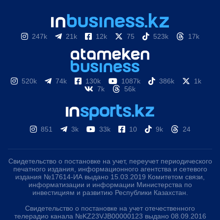
247k
21k
12k
75
523k
17k
520k
74k
130k
1087k
386k
1k
7k
56k
851
3k
33k
10
9k
24
Свидетельство о постановке на учет, переучет периодического
печатного издания, информационного агентства и сетевого
издания №17614-ИА выдано 15.03.2019 Комитетом связи,
информатизации и информации Министерства по
инвестициям и развитию Республики Казахстан.
Свидетельство о постановке на учет отечественного
телерадио канала №KZ23VJB00000123 выдано 08.09.2016