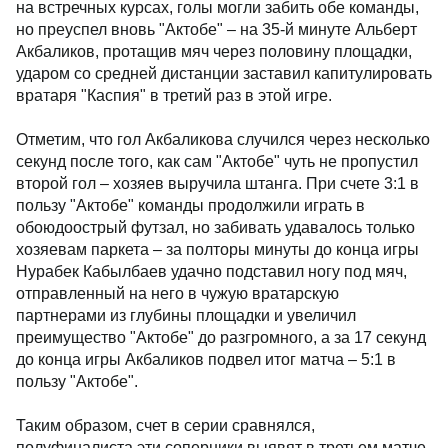
на встречных курсах, голы могли забить обе команды,
но преуспел вновь "Актобе" – на 35-й минуте Альберт
Акбаликов, протащив мяч через половину площадки,
ударом со средней дистанции заставил капитулировать
вратаря "Каспия" в третий раз в этой игре.
Отметим, что гол Акбаликова случился через несколько
секунд после того, как сам "Актобе" чуть не пропустил
второй гол – хозяев выручила штанга. При счете 3:1 в
пользу "Актобе" команды продолжили играть в
обоюдоострый футзал, но забивать удавалось только
хозяевам паркета – за полторы минуты до конца игры
Нурабек Кабылбаев удачно подставил ногу под мяч,
отправленный на него в чужую вратарскую
партнерами из глубины площадки и увеличил
преимущество "Актобе" до разгромного, а за 17 секунд
до конца игры Акбаликов подвел итог матча – 5:1 в
пользу "Актобе".
Таким образом, счет в серии сравнялся,
полуфиналиста эти соперники выявят в третьем матче,