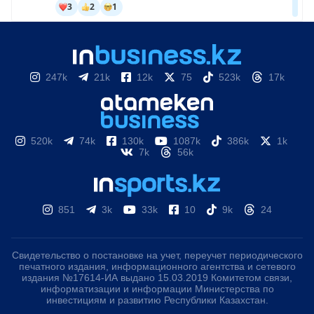
247k
21k
12k
75
523k
17k
520k
74k
130k
1087k
386k
1k
7k
56k
851
3k
33k
10
9k
24
Свидетельство о постановке на учет, переучет периодического
печатного издания, информационного агентства и сетевого
издания №17614-ИА выдано 15.03.2019 Комитетом связи,
информатизации и информации Министерства по
инвестициям и развитию Республики Казахстан.