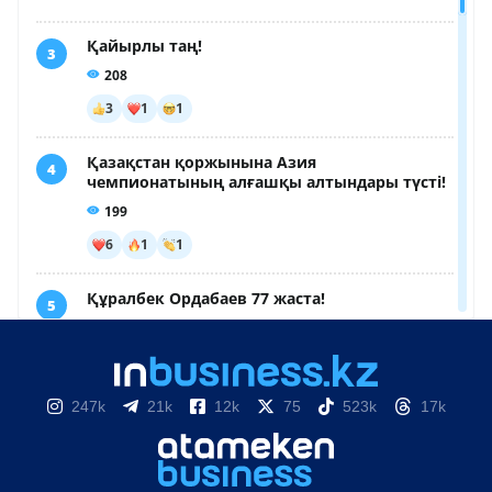
247k
21k
12k
75
523k
17k