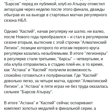
"Барсов" перед их публикой, клуб из Атырау отомстил
актаусцам через неделю после этого финала, дважды
обыграв их на выезде в стартовых матчах регулярного
сезона НБЛ.
Однако "Каспий", начав регулярку ни шатко, ни валко,
после Нового года преобразился – и стал в регулярном
сезоне вторым, вытеснив с этой строчки "Алматинский
Легион", позиции которого по итогам первого круга
регулярки казались незыблемыми. В итоге "легионеры"
в регулярке стали третьими, "барсы" – четвертыми, и
оба клуба отправились в стадию плей-ин, в то время,
как "Астана" и "Каспий" получили возможность
спокойно готовиться к полуфиналам. Где "Каспий"
довольно легко, за четыре матча, одолел "Алматинский
Легион", а "Астана" в пяти играх не без труда оказалась
сильнее "Барсов Атырау".
В итоге "Астана" и "Каспий" сейчас оспаривают
комплект золотых медалей в финальной серии, а