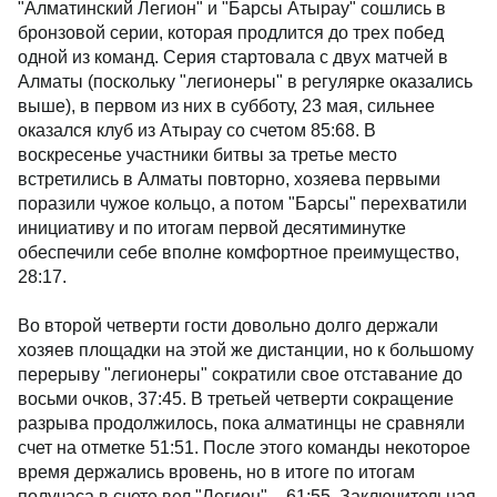
"Алматинский Легион" и "Барсы Атырау" сошлись в
бронзовой серии, которая продлится до трех побед
одной из команд. Серия стартовала с двух матчей в
Алматы (поскольку "легионеры" в регулярке оказались
выше), в первом из них в субботу, 23 мая, сильнее
оказался клуб из Атырау со счетом 85:68. В
воскресенье участники битвы за третье место
встретились в Алматы повторно, хозяева первыми
поразили чужое кольцо, а потом "Барсы" перехватили
инициативу и по итогам первой десятиминутке
обеспечили себе вполне комфортное преимущество,
28:17.
Во второй четверти гости довольно долго держали
хозяев площадки на этой же дистанции, но к большому
перерыву "легионеры" сократили свое отставание до
восьми очков, 37:45. В третьей четверти сокращение
разрыва продолжилось, пока алматинцы не сравняли
счет на отметке 51:51. После этого команды некоторое
время держались вровень, но в итоге по итогам
получаса в счете вел "Легион" – 61:55. Заключительная