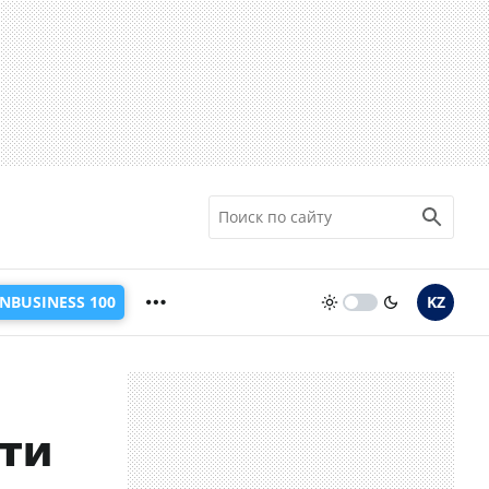
INBUSINESS 100
KZ
йти