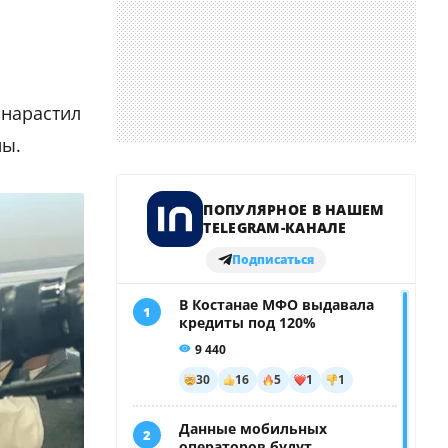
 нарастил
ны.