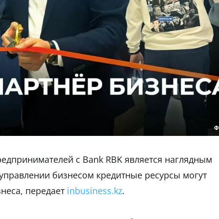
Ф
редпринимателей с Bank RBK является наглядным
 управлении бизнесом кредитные ресурсы могут
неса, передает
inbusiness.kz
.