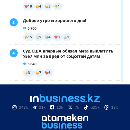
247k
21k
12k
75
523k
17k