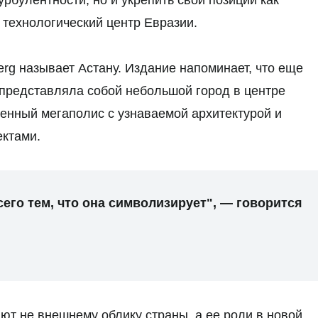
рбулентности, но и укрепить свои позиции как
 технологический центр Евразии.
rg называет Астану. Издание напоминает, что еще
 представляла собой небольшой город в центре
менный мегаполис с узнаваемой архитектурой и
ктами.
его тем, что она символизирует", — говорится
ют не внешнему облику страны, а ее роли в новой