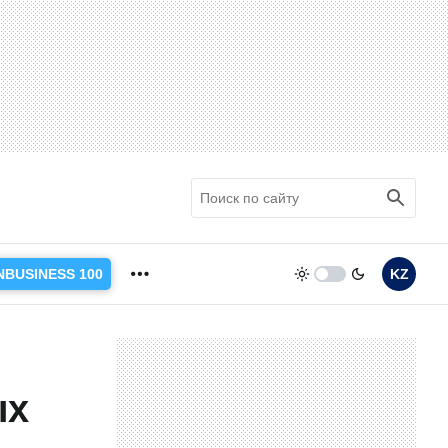
NBUSINESS 100
KZ
ых