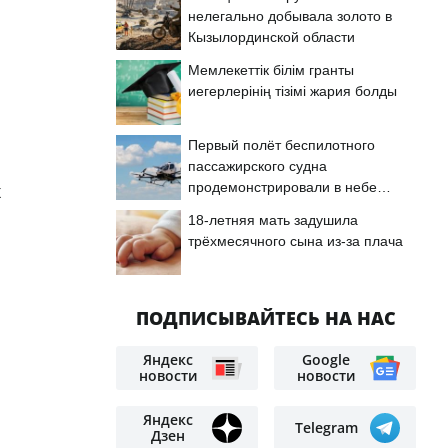
нелегально добывала золото в
Кызылординской области
Мемлекеттік білім гранты
иегерлерінің тізімі жария болды
Первый полёт беспилотного
пассажирского судна
продемонстрировали в небе
х
Астаны
18-летняя мать задушила
трёхмесячного сына из-за плача
ПОДПИСЫВАЙТЕСЬ НА НАС
Яндекс
Google
новости
новости
Яндекс
Telegram
Дзен