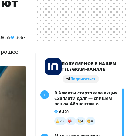
ают
 08:55
3067
орошее.