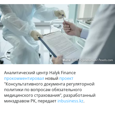
Фото:
SHVETS production/ Pexels.com
Аналитический центр Halyk Finance
прокомментировал
новый
проект
"Консультативного документа регуляторной
политики по вопросам обязательного
медицинского страхования", разработанный
минздравом РК, передает
inbusiness.kz
.