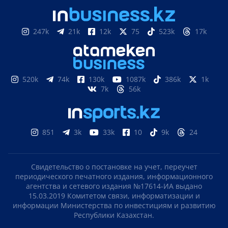
247k
21k
12k
75
523k
17k
520k
74k
130k
1087k
386k
1k
7k
56k
851
3k
33k
10
9k
24
Свидетельство о постановке на учет, переучет
периодического печатного издания, информационного
агентства и сетевого издания №17614-ИА выдано
15.03.2019 Комитетом связи, информатизации и
информации Министерства по инвестициям и развитию
Республики Казахстан.