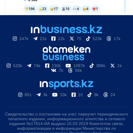
247k
21k
12k
75
523k
17k
520k
74k
130k
1087k
386k
1k
7k
56k
851
3k
33k
10
9k
24
Свидетельство о постановке на учет, переучет периодического
печатного издания, информационного агентства и сетевого
издания №17614-ИА выдано 15.03.2019 Комитетом связи,
информатизации и информации Министерства по