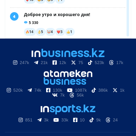
247k
21k
12k
75
523k
17k
520k
74k
130k
1087k
386k
1k
7k
56k
851
3k
33k
10
9k
24