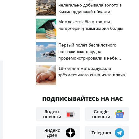
нелегально добывала золото в
Кызылординской области
Мемлекеттік білім гранты
иегерлерінің тізімі жария болды
Первый полёт беспилотного
пассажирского судна
продемонстрировали в небе
Астаны
18-летняя мать задушила
трёхмесячного сына из-за плача
ПОДПИСЫВАЙТЕСЬ НА НАС
Яндекс
Google
новости
новости
Яндекс
Telegram
Дзен