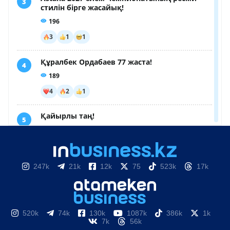
247k
21k
12k
75
523k
17k
520k
74k
130k
1087k
386k
1k
7k
56k