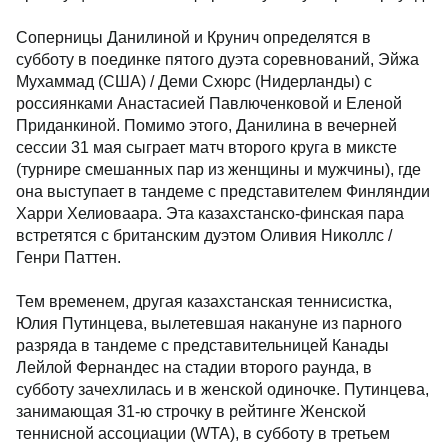
Соперницы Данилиной и Крунич определятся в
субботу в поединке пятого дуэта соревнований, Эйжа
Мухаммад (США) / Деми Схюрс (Нидерланды) с
россиянками Анастасией Павлюченковой и Еленой
Приданкиной. Помимо этого, Данилина в вечерней
сессии 31 мая сыграет матч второго круга в миксте
(турнире смешанных пар из женщины и мужчины), где
она выступает в тандеме с представителем Финляндии
Харри Хелиоваара. Эта казахстанско-финская пара
встретятся с британским дуэтом Оливия Николлс /
Генри Паттен.
Тем временем, другая казахстанская теннисистка,
Юлия Путинцева, вылетевшая накануне из парного
разряда в тандеме с представительницей Канады
Лейлой Фернандес на стадии второго раунда, в
субботу зачехлилась и в женской одиночке. Путинцева,
занимающая 31-ю строчку в рейтинге Женской
теннисной ассоциации (WTA), в субботу в третьем