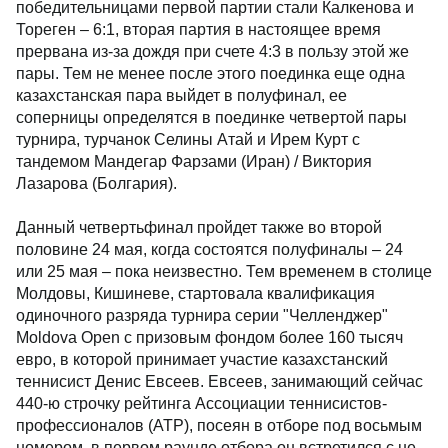
победительницами первой партии стали Калкенова и
Тореген – 6:1, вторая партия в настоящее время
прервана из-за дождя при счете 4:3 в пользу этой же
пары. Тем не менее после этого поединка еще одна
казахстанская пара выйдет в полуфинал, ее
соперницы определятся в поединке четвертой пары
турнира, турчанок Селины Атай и Ирем Курт с
тандемом Мандегар Фарзами (Иран) / Виктория
Лазарова (Болгария).
Данный четвертьфинал пройдет также во второй
половине 24 мая, когда состоятся полуфиналы – 24
или 25 мая – пока неизвестно. Тем временем в столице
Молдовы, Кишиневе, стартовала квалификация
одиночного разряда турнира серии "Челленджер"
Moldova Open с призовым фондом более 160 тысяч
евро, в которой принимает участие казахстанский
теннисист Денис Евсеев. Евсеев, занимающий сейчас
440-ю строчку рейтинга Ассоциации теннисистов-
профессионалов (ATP), посеян в отборе под восьмым
номером, в первом раунде отбора он встретился с не