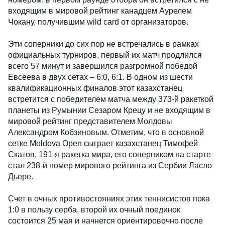
входящим в мировой рейтинг канадцем Аурелем
Чокану, получившим wild card от организаторов.
Эти соперники до сих пор не встречались в рамках
официальных турниров, первый их матч продлился
всего 57 минут и завершился разгромной победой
Евсеева в двух сетах – 6:0, 6:1. В одном из шести
квалификационных финалов этот казахстанец
встретится с победителем матча между 373-й ракеткой
планеты из Румынии Сезаром Крецу и не входящим в
мировой рейтинг представителем Молдовы
Александром Кобзиновым. Отметим, что в основной
сетке Moldova Open сыграет казахстанец Тимофей
Скатов, 191-я ракетка мира, его соперником на старте
стал 238-й номер мирового рейтинга из Сербии Ласло
Дьере.
Счет в очных противостояниях этих теннисистов пока
1:0 в пользу серба, второй их очный поединок
состоится 25 мая и начнется ориентировочно после