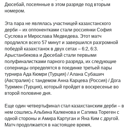
Дюсебай, посеянные в этом разряде под вторым
номером.
Эта пара не являлась участницей казахстанского
дерби – их оппонентками стали россиянки София
Суслова и Мирослава Медведева. Этот матч
продлился всего 57 минут и завершился разгромной
победой казахстанок в двух сетах – 6:2, 6:3.
Арыстанбекова и Дюсебай стали первыми
полуфиналистками парного разряда, их следующие
соперницы определятся в поединке третьей пары
турнира Ада Кюмри (Турция) / Алана Субашич
(Австралия) с тандемом Анна Карцева (Россия) / Дога
Туркмен (Турция), который пройдет в воскресенье во
второй половине дня.
Еще один четвертьфинал стал казахстанским дерби – в
нем сошлись Альбина Калкенова и Сатима Тореген с
одной стороны и Амира Картуган и Яна Ким с другой.
Матч продолжается в настоящее время,