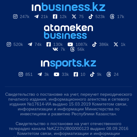
247k
21k
12k
75
523k
17k
520k
74k
130k
1087k
386k
1k
7k
56k
851
3k
33k
10
9k
24
Свидетельство о постановке на учет, переучет периодического
печатного издания, информационного агентства и сетевого
издания №17614-ИА выдано 15.03.2019 Комитетом связи,
информатизации и информации Министерства по
инвестициям и развитию Республики Казахстан.
Свидетельство о постановке на учет отечественного
телерадио канала №KZ23VJB00000123 выдано 08.09.2016
Комитетом связи, информатизации и информации