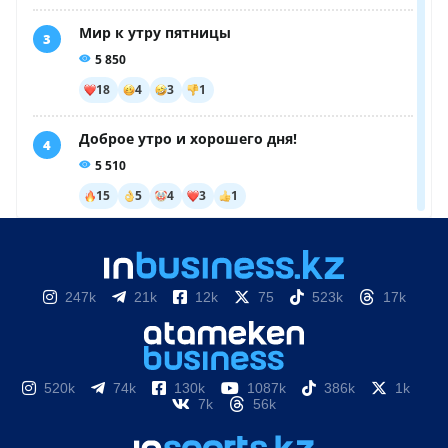
247k
21k
12k
75
523k
17k
520k
74k
130k
1087k
386k
1k
7k
56k