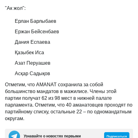
"Ак жол":
Ерлан Барлыбаев
Ержан Бейсенбаев
Дания Еспаева
Қазыбек Иса
Азат Перуашев
Асқар Садықов
Отметим, что AMANAT сохранила за собой
большинство мандатов в мажилисе. Члены этой
партии получат 62 из 98 мест в нижней палате
парламента. Отметим, что 40 аманатовцев проходят по
партийному списку, остальные 22 – по одномандатным
округам.
Узнавайте о новостях первыми
Подписаться