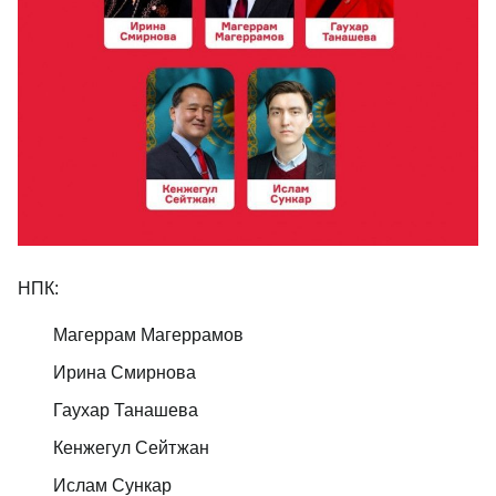
НПК:
Магеррам Магеррамов
Ирина Смирнова
Гаухар Танашева
Кенжегул Сейтжан
Ислам Сункар