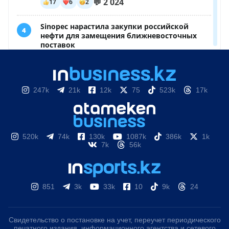
247k
21k
12k
75
523k
17k
520k
74k
130k
1087k
386k
1k
7k
56k
851
3k
33k
10
9k
24
Свидетельство о постановке на учет, переучет периодического
печатного издания, информационного агентства и сетевого