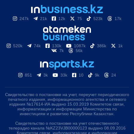
247k
21k
12k
75
523k
17k
520k
74k
130k
1087k
386k
1k
7k
56k
851
3k
33k
10
9k
24
Свидетельство о постановке на учет, переучет периодического
печатного издания, информационного агентства и сетевого
издания №17614-ИА выдано 15.03.2019 Комитетом связи,
информатизации и информации Министерства по
инвестициям и развитию Республики Казахстан.
Свидетельство о постановке на учет отечественного
телерадио канала №KZ23VJB00000123 выдано 08.09.2016
Комитетом связи, информатизации и информации