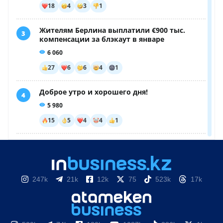
247k
21k
12k
75
523k
17k