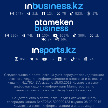
247k
21k
12k
75
523k
17k
520k
74k
130k
1087k
386k
1k
7k
56k
851
3k
33k
10
9k
24
Свидетельство о постановке на учет, переучет периодического
печатного издания, информационного агентства и сетевого
издания №17614-ИА выдано 15.03.2019 Комитетом связи,
информатизации и информации Министерства по
инвестициям и развитию Республики Казахстан.
Свидетельство о постановке на учет отечественного
телерадио канала №KZ23VJB00000123 выдано 08.09.2016
Комитетом связи, информатизации и информации