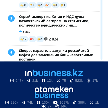
247k
21k
12k
75
523k
17k
520k
74k
130k
1087k
386k
1k
7k
56k