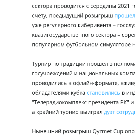
сектора проводится с середины 2021 
счету, предыдущий розыгрыш
проше
уже регулярного киберивента – госсл
квазигосударственного сектора – соре
популярном футбольном симуляторе на
Турнир по традиции прошел в полном
госучреждений и национальных компа
проводились в офлайн-формате, вжив
обладателями кубка
становились
в ин
"Телерадиокомплекс президента РК" и
а крайний турнир выиграл
дуэт сотру
Нынешний розыгрыш Qyzmet Cup опред