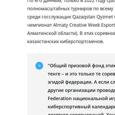
По его данным, только в 2022 году Qaz
полномасштабных турниров по всему К
среди госслужащих Qazaqstan Qyzmet Cy
чемпионат Almaty Creative Week Espor
Алматинской области). В этих соревн
казахстанских киберспортсменов.
"Общий призовой фонд этих
тенге – и это только те сор
эгидой федерации. А если 
другие организации проводя
Federation национальной иг
киберспортивный календарь
десятков соревнований. Хо