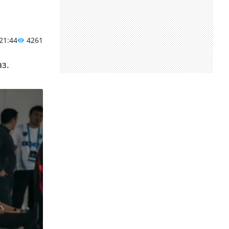
 21:44
4261
з.