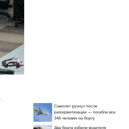
иберспорта РК
,
Самолет рухнул после
разгерметизации — погибли все
346 человек на борту
Два брата избили водителя