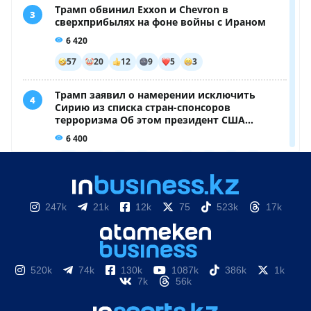
247k
21k
12k
75
523k
17k
520k
74k
130k
1087k
386k
1k
7k
56k